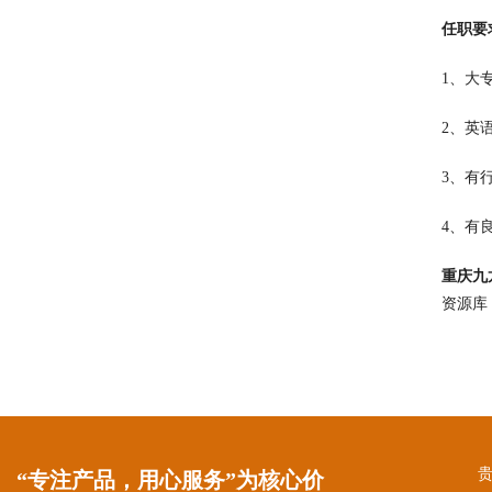
任职要
1、大
2、英
3、有
4、有
重庆九
资源库
“专注产品，用心服务”为核心价